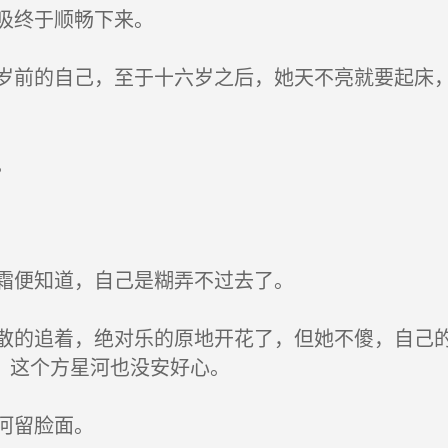
吸终于顺畅下来。
前的自己，至于十六岁之后，她天不亮就要起床，
。
霜便知道，自己是糊弄不过去了。
的追着，绝对乐的原地开花了，但她不傻，自己的
，这个方星河也没安好心。
河留脸面。