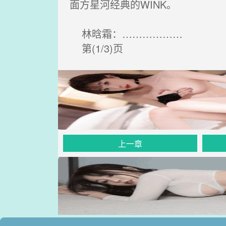
面方星河经典的WINK。
林晗霜：………………
第(1/3)页
上一章