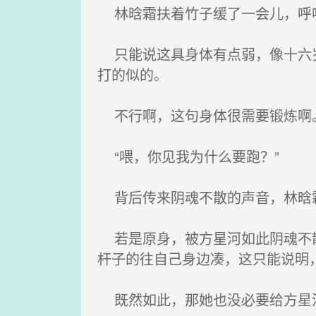
林晗霜扶着竹子缓了一会儿，呼
只能说这具身体有点弱，像十六岁
打的似的。
不行啊，这句身体很需要锻炼啊
“喂，你见我为什么要跑？”
背后传来阴魂不散的声音，林晗
若是原身，被方星河如此阴魂不散
杆子的往自己身边凑，这只能说明
既然如此，那她也没必要给方星