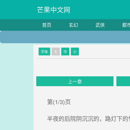
芒果中文网
首页
玄幻
武侠
都
字体
大
中
小
上一章
第(1/3)页
半夜的后院阴沉沉的，路灯下的