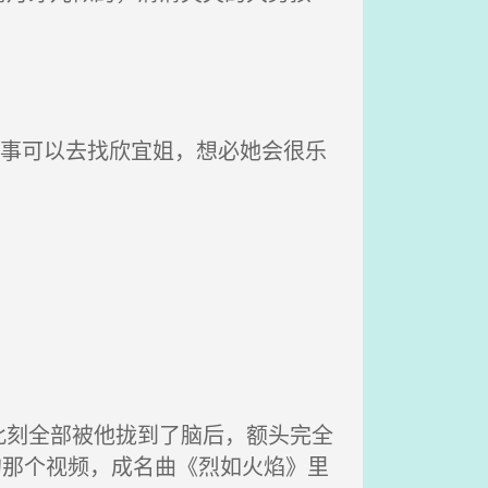
有事可以去找欣宜姐，想必她会很乐
刻全部被他拢到了脑后，额头完全
的那个视频，成名曲《烈如火焰》里