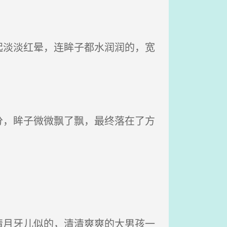
淡淡红晕，连眸子都水润润的，宽
，眸子微微飘了飘，最终落在了方
月牙儿似的，清清爽爽的大男孩一