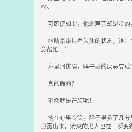
枚。
可即便如此，他的声音却是冷的
林晗霜维持着失焦的状态，道：“
意帮忙。”
方星河挑眉，眸子里的厌恶变成
真的假的？
不然就是在装呢！
他在心里冷笑，眸子里多了几分算
显露出来，清爽的男人也在一瞬变