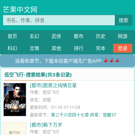
芒果中文网
搜索
首页
玄幻
武侠
都市
历史
网游
科幻
言情
其他
排行
完本
登录
↓↓↓
追看新章节，下载本站客户端无广告APP
低空飞行-搜索结果(共3条记录)
[都市]跑男之纯情巨星
作者：
低空飞行
状态：连载
更新时间：01-16 01:11:08
最新章节：
第三千六百四十七章 终章：觉醒37
[都市]殿下万岁
作者：
低空飞行