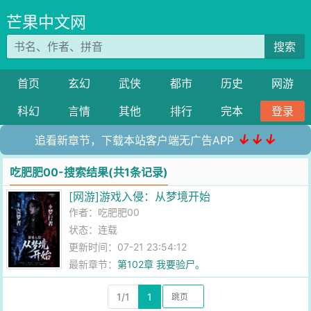
芒果中文网
搜索
首页
玄幻
武侠
都市
历史
网游
科幻
言情
其他
排行
完本
登录
↓↓↓
追看新章节，下载本站客户端无广告APP
吃肥肥00-搜索结果(共1条记录)
[网游]游戏入侵：从梦境开始
作者：
吃肥肥00
状态：连载
更新时间：07-21 23:54:12
最新章节：
第102章 我要验尸。
1/1
1